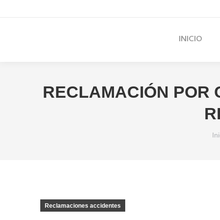
610 99 25 24
contacto@montozagranadosabogados.
INICIO
RECLAMACIÓN POR C
R
Es
Ini
Reclamaciones accidentes