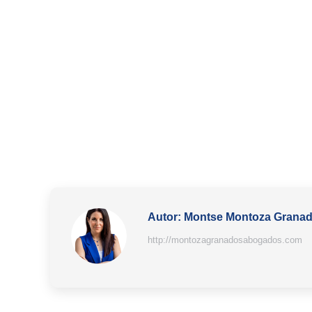
Autor:
Montse Montoza Grana
http://montozagranadosabogados.com