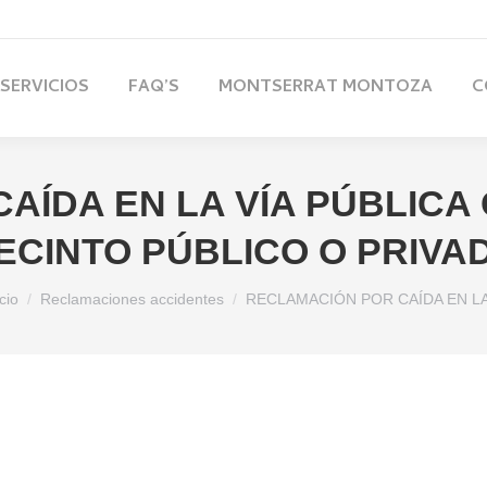
com
DE LUNES A DOMINGO 10 AM – 9 PM
Avda. Jaume I, núme
SERVICIOS
FAQ’S
MONTSERRAT MONTOZA
C
AÍDA EN LA VÍA PÚBLICA 
ECINTO PÚBLICO O PRIVA
tás aquí:
cio
Reclamaciones accidentes
RECLAMACIÓN POR CAÍDA EN L