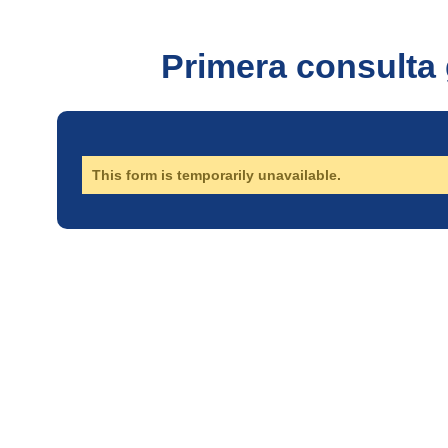
Primera consulta 
This form is temporarily unavailable.