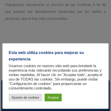
Trabajamos únicamente al servicio de las víctimas a fin de
que puedan ser debidamente resarcidas por los daños y
perjuicios que le han sido ocasionados.
Primera consulta gratuita
Esta web utiliza cookies para mejorar su
experiencia
Completa el siguiente formulario
Usamos cookies en nuestro sitio web para brindarle la
experiencia más relevante recordando sus preferencias y
Indícanos los siguientes datos
visitas repetidas. Al hacer clic en "Aceptar todo", acepta el
uso de TODAS las cookies. Sin embargo, puede visitar
para que podamos contactar
"Configuración de cookies" para proporcionar un
consentimiento controlado.
contigo
This form is temporarily unavailable.
Ajustes de cookies
Aceptar